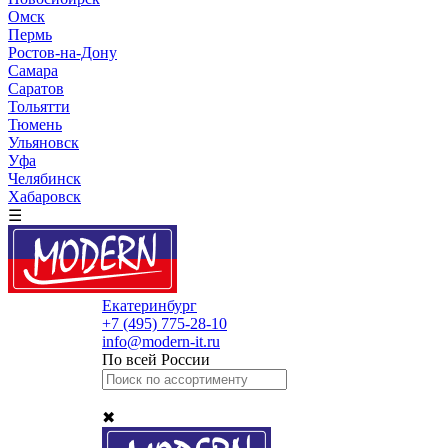
Омск
Пермь
Ростов-на-Дону
Самара
Саратов
Тольятти
Тюмень
Ульяновск
Уфа
Челябинск
Хабаровск
☰
Екатеринбург
+7 (495) 775-28-10
info@modern-it.ru
По всей России
✖