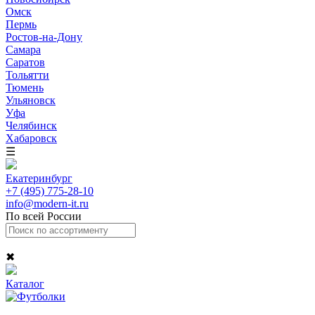
Омск
Пермь
Ростов-на-Дону
Самара
Саратов
Тольятти
Тюмень
Ульяновск
Уфа
Челябинск
Хабаровск
☰
Екатеринбург
+7 (495) 775-28-10
info@modern-it.ru
По всей России
✖
Каталог