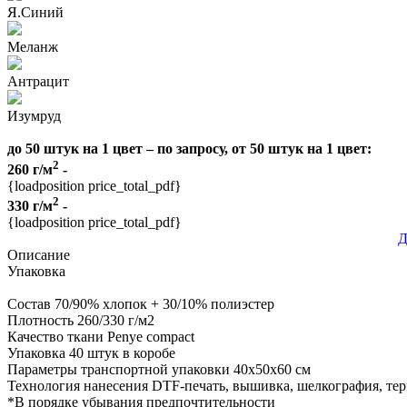
Я.Синий
Меланж
Антрацит
Изумруд
до 50 штук на 1 цвет – по запросу, от 50 штук на 1 цвет:
2
260 г/м
-
{loadposition price_total_pdf}
2
330 г/м
-
{loadposition price_total_pdf}
Д
Описание
Упаковка
Состав
70/90% хлопок + 30/10% полиэстер
Плотность
260/330 г/м2
Качество ткани
Penye compact
Упаковка
40 штук в коробе
Параметры транспортной упаковки
40x50x60 см
Технология нанесения
DTF-печать, вышивка, шелкография, те
*
В порядке убывания предпочтительности