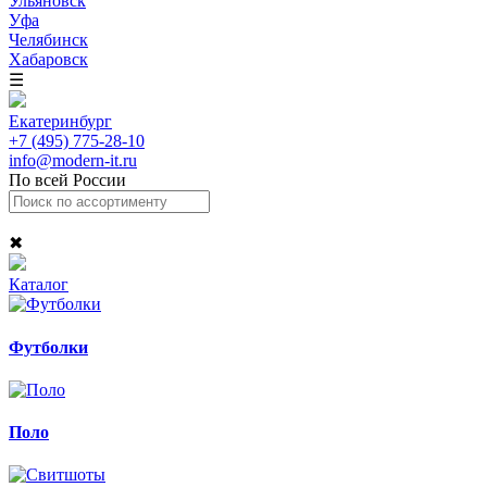
Ульяновск
Уфа
Челябинск
Хабаровск
☰
Екатеринбург
+7 (495) 775-28-10
info@modern-it.ru
По всей России
✖
Каталог
Футболки
Поло